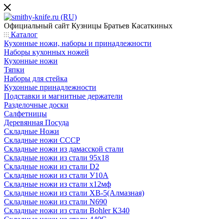
Официальный сайт
Кузницы Братьев Касаткиных
Каталог
Кухонные ножи, наборы и принадлежности
Наборы кухонных ножей
Кухонные ножи
Тяпки
Наборы для стейка
Кухонные принадлежности
Подставки и магнитные держатели
Разделочные доски
Салфетницы
Деревянная Посуда
Складные Ножи
Cкладные ножи СССР
Складные ножи из дамасской стали
Складные ножи из стали 95х18
Складные ножи из стали D2
Складные ножи из стали У10А
Складные ножи из стали х12мф
Складные ножи из стали ХВ-5(Алмазная)
Складные ножи из стали N690
Складные ножи из стали Bohler К340