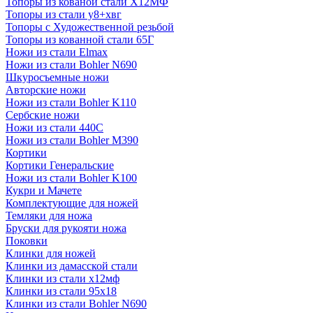
Топоры из кованой стали Х12МФ
Топоры из стали у8+хвг
Топоры с Художественной резьбой
Топоры из кованной стали 65Г
Ножи из стали Elmax
Ножи из стали Bohler N690
Шкуросъемные ножи
Авторские ножи
Ножи из стали Bohler K110
Сербские ножи
Ножи из стали 440С
Ножи из стали Bohler M390
Кортики
Кортики Генеральские
Ножи из стали Bohler K100
Кукри и Мачете
Комплектующие для ножей
Темляки для ножа
Бруски для рукояти ножа
Поковки
Клинки для ножей
Клинки из дамасской стали
Клинки из стали х12мф
Клинки из стали 95х18
Клинки из стали Bohler N690