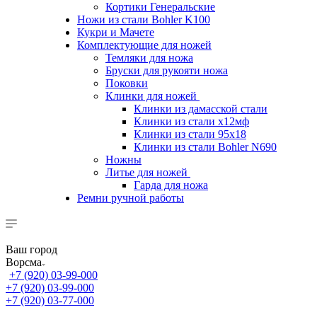
Кортики Генеральские
Ножи из стали Bohler K100
Кукри и Мачете
Комплектующие для ножей
Темляки для ножа
Бруски для рукояти ножа
Поковки
Клинки для ножей
Клинки из дамасской стали
Клинки из стали х12мф
Клинки из стали 95х18
Клинки из стали Bohler N690
Ножны
Литье для ножей
Гарда для ножа
Ремни ручной работы
Ваш город
Ворсма
+7 (920) 03-99-000
+7 (920) 03-99-000
+7 (920) 03-77-000