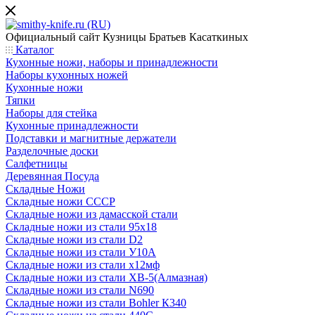
Официальный сайт
Кузницы Братьев Касаткиных
Каталог
Кухонные ножи, наборы и принадлежности
Наборы кухонных ножей
Кухонные ножи
Тяпки
Наборы для стейка
Кухонные принадлежности
Подставки и магнитные держатели
Разделочные доски
Салфетницы
Деревянная Посуда
Складные Ножи
Cкладные ножи СССР
Складные ножи из дамасской стали
Складные ножи из стали 95х18
Складные ножи из стали D2
Складные ножи из стали У10А
Складные ножи из стали х12мф
Складные ножи из стали ХВ-5(Алмазная)
Складные ножи из стали N690
Складные ножи из стали Bohler К340