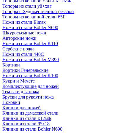
Топоры из кованой стали Х12МФ
Топоры из стали у8+хвг
Топоры с Художественной резьбой
Топоры из кованной стали 65Г
Ножи из стали Elmax
Ножи из стали Bohler N690
Шкуросъемные ножи
Авторские ножи
Ножи из стали Bohler K110
Сербские ножи
Ножи из стали 440С
Ножи из стали Bohler M390
Кортики
Кортики Генеральские
Ножи из стали Bohler K100
Кукри и Мачете
Комплектующие для ножей
Темляки для ножа
Бруски для рукояти ножа
Поковки
Клинки для ножей
Клинки из дамасской стали
Клинки из стали х12мф
Клинки из стали 95х18
Клинки из стали Bohler N690