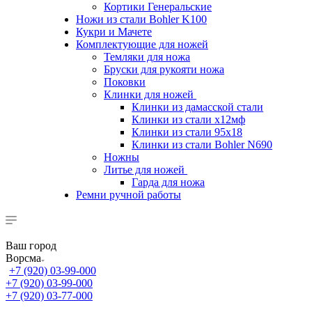
Кортики Генеральские
Ножи из стали Bohler K100
Кукри и Мачете
Комплектующие для ножей
Темляки для ножа
Бруски для рукояти ножа
Поковки
Клинки для ножей
Клинки из дамасской стали
Клинки из стали х12мф
Клинки из стали 95х18
Клинки из стали Bohler N690
Ножны
Литье для ножей
Гарда для ножа
Ремни ручной работы
Ваш город
Ворсма
+7 (920) 03-99-000
+7 (920) 03-99-000
+7 (920) 03-77-000