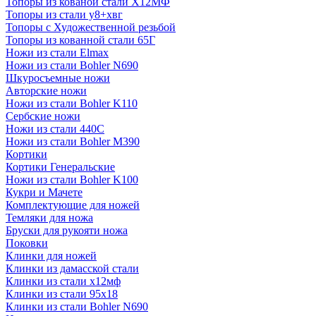
Топоры из кованой стали Х12МФ
Топоры из стали у8+хвг
Топоры с Художественной резьбой
Топоры из кованной стали 65Г
Ножи из стали Elmax
Ножи из стали Bohler N690
Шкуросъемные ножи
Авторские ножи
Ножи из стали Bohler K110
Сербские ножи
Ножи из стали 440С
Ножи из стали Bohler M390
Кортики
Кортики Генеральские
Ножи из стали Bohler K100
Кукри и Мачете
Комплектующие для ножей
Темляки для ножа
Бруски для рукояти ножа
Поковки
Клинки для ножей
Клинки из дамасской стали
Клинки из стали х12мф
Клинки из стали 95х18
Клинки из стали Bohler N690