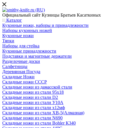
Официальный сайт
Кузницы Братьев Касаткиных
Каталог
Кухонные ножи, наборы и принадлежности
Наборы кухонных ножей
Кухонные ножи
Тяпки
Наборы для стейка
Кухонные принадлежности
Подставки и магнитные держатели
Разделочные доски
Салфетницы
Деревянная Посуда
Складные Ножи
Cкладные ножи СССР
Складные ножи из дамасской стали
Складные ножи из стали 95х18
Складные ножи из стали D2
Складные ножи из стали У10А
Складные ножи из стали х12мф
Складные ножи из стали ХВ-5(Алмазная)
Складные ножи из стали N690
Складные ножи из стали Bohler К340