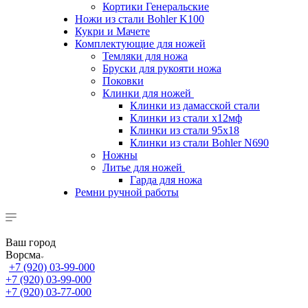
Кортики Генеральские
Ножи из стали Bohler K100
Кукри и Мачете
Комплектующие для ножей
Темляки для ножа
Бруски для рукояти ножа
Поковки
Клинки для ножей
Клинки из дамасской стали
Клинки из стали х12мф
Клинки из стали 95х18
Клинки из стали Bohler N690
Ножны
Литье для ножей
Гарда для ножа
Ремни ручной работы
Ваш город
Ворсма
+7 (920) 03-99-000
+7 (920) 03-99-000
+7 (920) 03-77-000