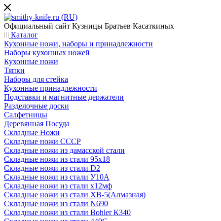
Официальный сайт
Кузницы Братьев Касаткиных
Каталог
Кухонные ножи, наборы и принадлежности
Наборы кухонных ножей
Кухонные ножи
Тяпки
Наборы для стейка
Кухонные принадлежности
Подставки и магнитные держатели
Разделочные доски
Салфетницы
Деревянная Посуда
Складные Ножи
Cкладные ножи СССР
Складные ножи из дамасской стали
Складные ножи из стали 95х18
Складные ножи из стали D2
Складные ножи из стали У10А
Складные ножи из стали х12мф
Складные ножи из стали ХВ-5(Алмазная)
Складные ножи из стали N690
Складные ножи из стали Bohler К340