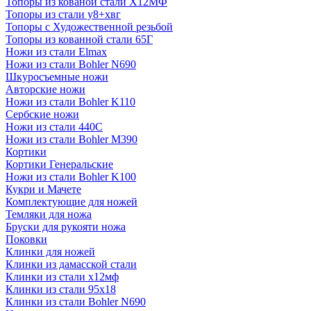
Топоры из кованой стали Х12МФ
Топоры из стали у8+хвг
Топоры с Художественной резьбой
Топоры из кованной стали 65Г
Ножи из стали Elmax
Ножи из стали Bohler N690
Шкуросъемные ножи
Авторские ножи
Ножи из стали Bohler K110
Сербские ножи
Ножи из стали 440С
Ножи из стали Bohler M390
Кортики
Кортики Генеральские
Ножи из стали Bohler K100
Кукри и Мачете
Комплектующие для ножей
Темляки для ножа
Бруски для рукояти ножа
Поковки
Клинки для ножей
Клинки из дамасской стали
Клинки из стали х12мф
Клинки из стали 95х18
Клинки из стали Bohler N690