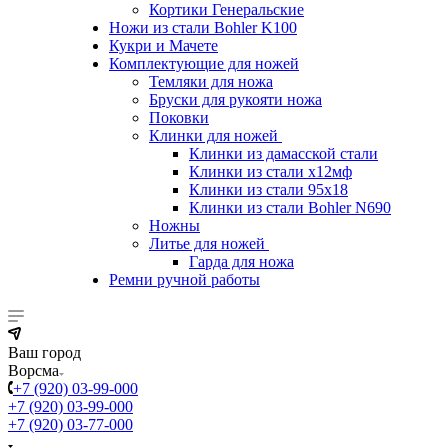
Кортики Генеральские
Ножи из стали Bohler K100
Кукри и Мачете
Комплектующие для ножей
Темляки для ножа
Бруски для рукояти ножа
Поковки
Клинки для ножей
Клинки из дамасской стали
Клинки из стали х12мф
Клинки из стали 95х18
Клинки из стали Bohler N690
Ножны
Литье для ножей
Гарда для ножа
Ремни ручной работы
Ваш город
Ворсма
+7 (920) 03-99-000
+7 (920) 03-99-000
+7 (920) 03-77-000